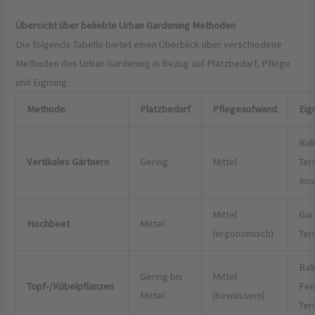
Übersicht über beliebte Urban Gardening Methoden
Die folgende Tabelle bietet einen Überblick über verschiedene
Methoden des Urban Gardening in Bezug auf Platzbedarf, Pflege
und Eignung.
Methode
Platzbedarf
Pflegeaufwand
Eig
Bal
Vertikales Gärtnern
Gering
Mittel
Ter
Inn
Mittel
Gar
Hochbeet
Mittel
(ergonomisch)
Ter
Bal
Gering bis
Mittel
Topf-/Kübelpflanzen
Fen
Mittel
(bewässern)
Ter