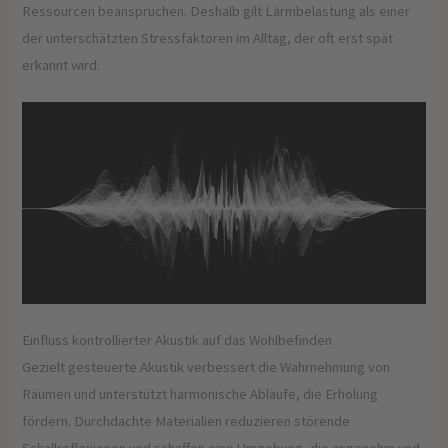
Ressourcen beanspruchen. Deshalb gilt Lärmbelastung als einer
der unterschätzten Stressfaktoren im Alltag, der oft erst spät
erkannt wird.
Einfluss kontrollierter Akustik auf das Wohlbefinden
Gezielt gesteuerte Akustik verbessert die Wahrnehmung von
Räumen und unterstützt harmonische Abläufe, die Erholung
fördern. Durchdachte Materialien reduzieren störende