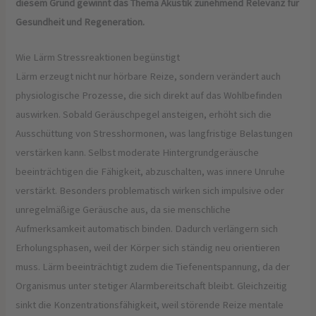
diesem Grund gewinnt das Thema Akustik zunehmend Relevanz für
Gesundheit und Regeneration.
Wie Lärm Stressreaktionen begünstigt
Lärm erzeugt nicht nur hörbare Reize, sondern verändert auch
physiologische Prozesse, die sich direkt auf das Wohlbefinden
auswirken. Sobald Geräuschpegel ansteigen, erhöht sich die
Ausschüttung von Stresshormonen, was langfristige Belastungen
verstärken kann. Selbst moderate Hintergrundgeräusche
beeinträchtigen die Fähigkeit, abzuschalten, was innere Unruhe
verstärkt. Besonders problematisch wirken sich impulsive oder
unregelmäßige Geräusche aus, da sie menschliche
Aufmerksamkeit automatisch binden. Dadurch verlängern sich
Erholungsphasen, weil der Körper sich ständig neu orientieren
muss. Lärm beeinträchtigt zudem die Tiefenentspannung, da der
Organismus unter stetiger Alarmbereitschaft bleibt. Gleichzeitig
sinkt die Konzentrationsfähigkeit, weil störende Reize mentale