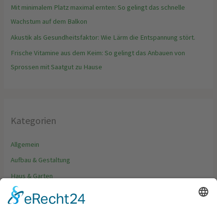
Mit minimalem Platz maximal ernten: So gelingt das schnelle
Wachstum auf dem Balkon
Akustik als Gesundheitsfaktor: Wie Lärm die Entspannung stört.
Frische Vitamine aus dem Keim: So gelingt das Anbauen von
Sprossen mit Saatgut zu Hause
Kategorien
Allgemein
Aufbau & Gestaltung
Haus & Garten
Möbel & Dekoration
Tipps & Trends