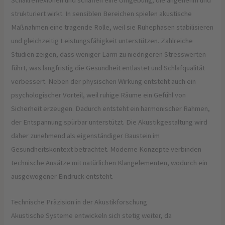
Schallreflexionen und schaffen eine Umgebung, die angenehm und
strukturiert wirkt. In sensiblen Bereichen spielen akustische
Maßnahmen eine tragende Rolle, weil sie Ruhephasen stabilisieren
und gleichzeitig Leistungsfähigkeit unterstützen. Zahlreiche
Studien zeigen, dass weniger Lärm zu niedrigeren Stresswerten
führt, was langfristig die Gesundheit entlastet und Schlafqualität
verbessert. Neben der physischen Wirkung entsteht auch ein
psychologischer Vorteil, weil ruhige Räume ein Gefühl von
Sicherheit erzeugen. Dadurch entsteht ein harmonischer Rahmen,
der Entspannung spürbar unterstützt. Die Akustikgestaltung wird
daher zunehmend als eigenständiger Baustein im
Gesundheitskontext betrachtet. Moderne Konzepte verbinden
technische Ansätze mit natürlichen Klangelementen, wodurch ein
ausgewogener Eindruck entsteht.
Technische Präzision in der Akustikforschung
Akustische Systeme entwickeln sich stetig weiter, da