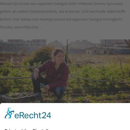
Warum Sprossen aus eigenem Saatgut mehr Vitamine bieten Sprossen
gelten als wahre Vitaminbomben, die in kurzer Zeit wertvolle Nährstoffe
liefern. Der Anbau von Keimsprossen mit eigenem Saatgut ermöglicht
frische, unverfälschte…
Urban Gardening: Grüne Oasen mitten in der Stadt erschaffen