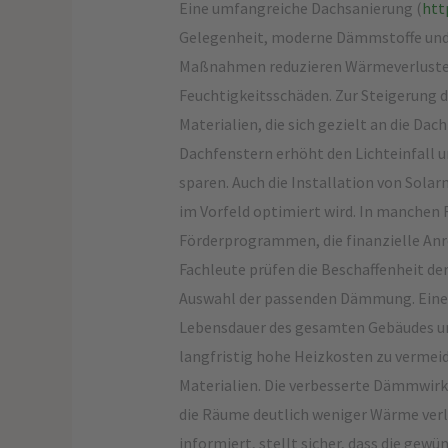
Eine umfangreiche Dachsanierung (
htt
Gelegenheit, moderne Dämmstoffe und 
Maßnahmen reduzieren Wärmeverluste 
Feuchtigkeitsschäden. Zur Steigerung de
Materialien, die sich gezielt an die Da
Dachfenstern erhöht den Lichteinfall 
sparen. Auch die Installation von Solar
im Vorfeld optimiert wird. In manchen
Förderprogrammen, die finanzielle Anre
Fachleute prüfen die Beschaffenheit d
Auswahl der passenden Dämmung. Eine 
Lebensdauer des gesamten Gebäudes u
langfristig hohe Heizkosten zu vermeide
Materialien. Die verbesserte Dämmwirk
die Räume deutlich weniger Wärme verli
informiert, stellt sicher, dass die g