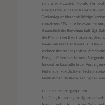
schonen und zugleich Komfort ermögli
Energieerzeugung und Materialauswahl
Technologien bieten vielfältige Optio
reduzieren. Effiziente Heizsysteme sor
Gesundheit der Bewohner beiträgt. Sol
der Planung der Baustruktur an. Beson
beanspruchten Gebäudeteilen. Eine vora
rechnet sich auf lange Sicht. Verschie
Energieeffizienz verbessern. Steigend
innovative Baustoffe in den Vordergrun
Materialien und digitaler Technik steig
Maßnahmen zur Verbesserung des Gebäud
Erneuerbare Energiequellen
Um Energie kostengünstig und umwelts
Energiequellen in den Fokus. Solarmod