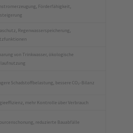
nstromerzeugung, Förderfähigkeit,
steigerung
aschutz, Regenwasserspeicherung,
tzfunktionen
parung von Trinkwasser, ökologische
slaufnutzung
ngere Schadstoffbelastung, bessere CO₂-Bilanz
gieeffizienz, mehr Kontrolle über Verbrauch
ourcenschonung, reduzierte Bauabfälle