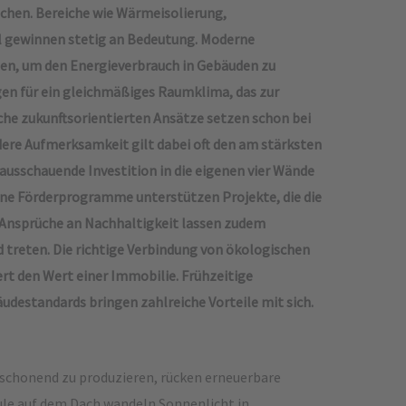
chen. Bereiche wie Wärmeisolierung,
 gewinnen stetig an Bedeutung. Moderne
nen, um den Energieverbrauch in Gebäuden zu
gen für ein gleichmäßiges Raumklima, das zur
che zukunftsorientierten Ansätze setzen schon bei
dere Aufmerksamkeit gilt dabei oft den am stärksten
usschauende Investition in die eigenen vier Wände
dene Förderprogramme unterstützen Projekte, die die
e Ansprüche an Nachhaltigkeit lassen zudem
d treten. Die richtige Verbindung von ökologischen
ert den Wert einer Immobilie. Frühzeitige
estandards bringen zahlreiche Vorteile mit sich.
chonend zu produzieren, rücken erneuerbare
ule auf dem Dach wandeln Sonnenlicht in