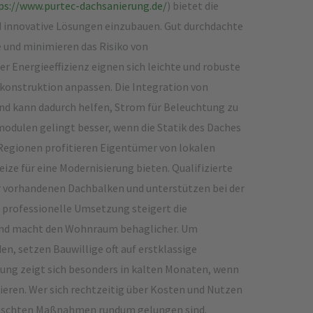
ps://www.purtec-dachsanierung.de/
) bietet die
innovative Lösungen einzubauen. Gut durchdachte
und minimieren das Risiko von
r Energieeffizienz eignen sich leichte und robuste
chkonstruktion anpassen. Die Integration von
und kann dadurch helfen, Strom für Beleuchtung zu
modulen gelingt besser, wenn die Statik des Daches
 Regionen profitieren Eigentümer von lokalen
ize für eine Modernisierung bieten. Qualifizierte
er vorhandenen Dachbalken und unterstützen bei der
professionelle Umsetzung steigert die
nd macht den Wohnraum behaglicher. Um
n, setzen Bauwillige oft auf erstklassige
ung zeigt sich besonders in kalten Monaten, wenn
eren. Wer sich rechtzeitig über Kosten und Nutzen
ewünschten Maßnahmen rundum gelungen sind.