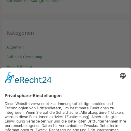
Sprossen mit Saatgut zu Hause
Kategorien
Allgemein
Aufbau & Gestaltung
Haus & Garten
Möbel & Dekoration
Tipps & Trends
Schlagwörter