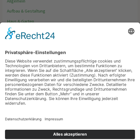
Allgemein
Aufbau & Gestaltung
Haus & Garten
Möbel & Dekoration
Tipps & Trends
Schlagwörter
Garten
Gestaltung
Möbeln