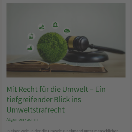
Mit
Recht
für
die
Umwelt
–
Ein
tiefgreifender
Blick
ins
Umweltstrafrecht
Mit Recht für die Umwelt – Ein
tiefgreifender Blick ins
Umweltstrafrecht
Allgemein
/
admin
In einer Welt, in der die Umwelt zunehmend unter menschlichen