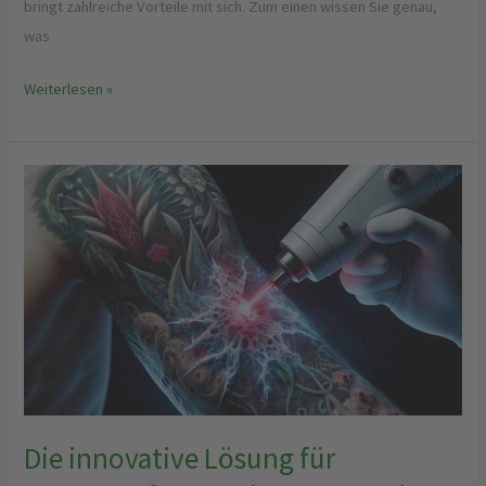
bringt zahlreiche Vorteile mit sich. Zum einen wissen Sie genau,
was
Weiterlesen »
Die
innovative
Lösung
für
Tattooentfernung
in
Dortmund:
Schmerzfreie
und
schonende
Die innovative Lösung für
Laserbehandlungen